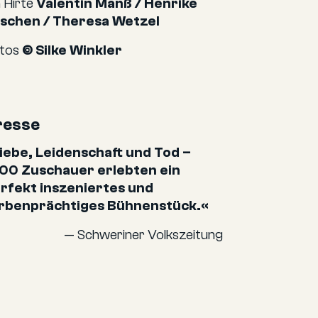
n Hirte
Valentin Manß / Henrike
schen / Theresa Wetzel
tos
© Silke Winkler
resse
iebe, Leidenschaft und Tod –
00 Zuschauer erlebten ein
rfekt inszeniertes und
rbenprächtiges Bühnenstück.«
— Schweriner Volkszeitung