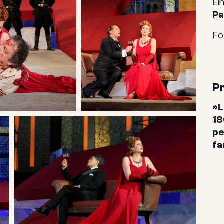
Ei
Pa
Fo
P
»L
18
pe
fa