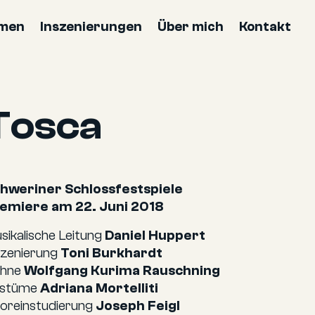
mmen
Inszenierungen
Über mich
Kontakt
Tosca
hweriner Schlossfestspiele
emiere am 22. Juni 2018
sikalische Leitung
Daniel Huppert
szenierung
Toni Burkhardt
hne
Wolfgang Kurima Rauschning
stüme
Adriana Mortelliti
oreinstudierung
Joseph Feigl