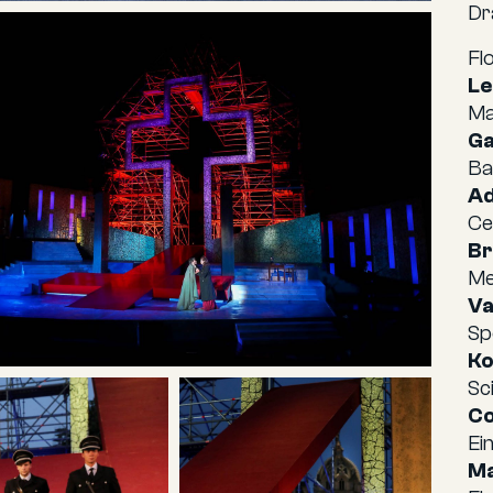
Dr
Fl
Le
Ma
Ga
Ba
A
Ce
Br
Me
Va
Sp
Ko
Sc
Co
Ei
Ma