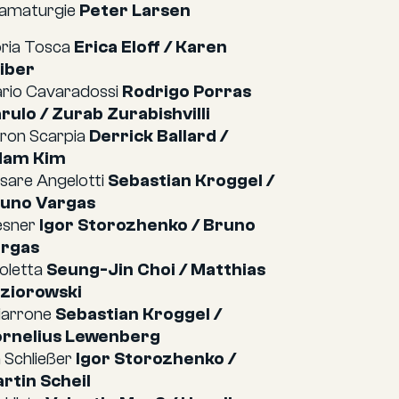
amaturgie
Peter Larsen
oria Tosca
Erica Eloff / Karen
iber
rio Cavaradossi
Rodrigo Porras
rulo / Zurab Zurabishvilli
ron Scarpia
Derrick Ballard /
dam Kim
sare Angelotti
Sebastian Kroggel /
uno Vargas
sner
Igor Storozhenko / Bruno
rgas
oletta
Seung-Jin Choi / Matthias
ziorowski
iarrone
Sebastian Kroggel /
rnelius Lewenberg
n Schließer
Igor Storozhenko /
rtin Scheil