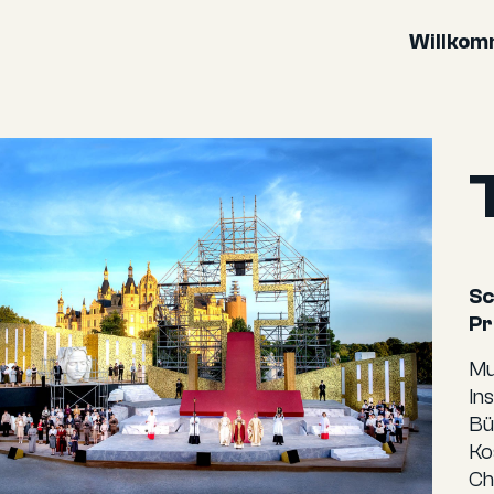
Willko
Sc
Pr
Mu
In
Bü
Ko
Ch