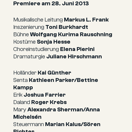
Premiere am 28. Juni 2013
Musikalische Leitung
Markus L. Frank
Inszenierung
Toni Burkhardt
Bühne
Wolfgang Kurima Rauschning
Kostüme
Sonja Hesse
Choreinstudierung
Elena Pierini
Dramaturgie
Juliane Hirschmann
Holländer
Kai Günther
Senta
Kathleen Parker/Bettine
Kampp
Erik
Joshua Farrier
Daland
Roger Krebs
Mary
Alexandra Sherman/Anna
Michelsén
Steuermann
Marian Kalus/Sören
Richter